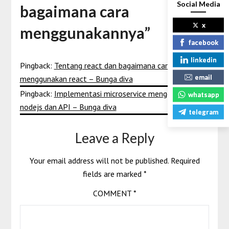
Social Media
bagaimana cara
x
menggunakannya
”
facebook
linkedin
Pingback:
Tentang react dan bagaimana cara
email
menggunakan react – Bunga diva
Pingback:
Implementasi microservice menggunakan
whatsapp
nodejs dan API – Bunga diva
telegram
Leave a Reply
Your email address will not be published.
Required
fields are marked
*
COMMENT
*