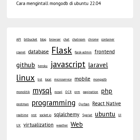
Cara mengintall mongodb di ubuntu 22.04
API
bitbucket
blog
browser
chat
chatroom
chrome
container
Flask
database
frontend
cpanel
flask-admin
javascript
github
laravel
heroku
linux
mobile
list
local
microservice
mongodb
mysql
php
monolitik
nosql
OCR
orm
pagination
programming
React Native
postman
Qurban
ubuntu
sqlalchemy
realtime
rest
socket.io
Syariat
UI
Web
virtualization
UX
weather