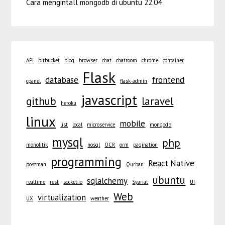
Cara mengintall mongodb di ubuntu 22.04
API
bitbucket
blog
browser
chat
chatroom
chrome
container
Flask
database
frontend
cpanel
flask-admin
javascript
github
laravel
heroku
linux
mobile
list
local
microservice
mongodb
mysql
php
monolitik
nosql
OCR
orm
pagination
programming
React Native
postman
Qurban
ubuntu
sqlalchemy
realtime
rest
socket.io
Syariat
UI
Web
virtualization
UX
weather