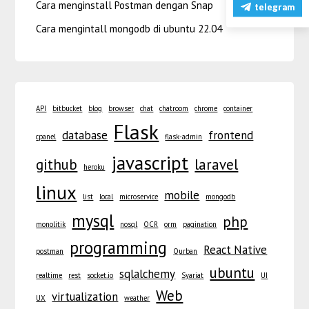
Cara menginstall Postman dengan Snap
telegram
Cara mengintall mongodb di ubuntu 22.04
API
bitbucket
blog
browser
chat
chatroom
chrome
container
Flask
database
frontend
cpanel
flask-admin
javascript
github
laravel
heroku
linux
mobile
list
local
microservice
mongodb
mysql
php
monolitik
nosql
OCR
orm
pagination
programming
React Native
postman
Qurban
ubuntu
sqlalchemy
realtime
rest
socket.io
Syariat
UI
Web
virtualization
UX
weather