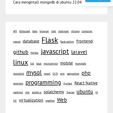
Cara mengintall mongodb di ubuntu 22.04
API
bitbucket
blog
browser
chat
chatroom
chrome
container
Flask
database
frontend
cpanel
flask-admin
javascript
github
laravel
heroku
linux
mobile
list
local
microservice
mongodb
mysql
php
monolitik
nosql
OCR
orm
pagination
programming
React Native
postman
Qurban
ubuntu
sqlalchemy
realtime
rest
socket.io
Syariat
UI
Web
virtualization
UX
weather