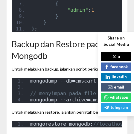
{
"admin"
:
1
}
}
)
;
Share on
Backup dan Restore pada
Social Media
Mongodb
x
facebook
Untuk melakukan backup, jalankan script berikut.
linkedin
mongodump --db=cmscart
email
// menyimpan pada file archive dan
whatsapp
mongodump --archive=cmscart.
gz
 --g
telegram
Untuk melakukan restore, jalankan perintah berikut.
mongorestore mongodb:
//localhost:2