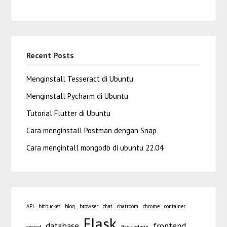
Recent Posts
Menginstall Tesseract di Ubuntu
Menginstall Pycharm di Ubuntu
Tutorial Flutter di Ubuntu
Cara menginstall Postman dengan Snap
Cara mengintall mongodb di ubuntu 22.04
API
bitbucket
blog
browser
chat
chatroom
chrome
container
Flask
database
frontend
cpanel
flask-admin