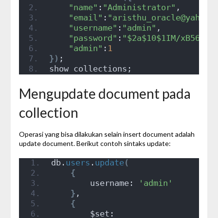
"name"
:
"Administrator"
, 
"email"
:
"aristhu_oracle@yahoo.
"username"
:
"admin"
, 
"password"
:
"$2a$10$1IM/xB56rtR
"admin"
:
1
})
;
show collections;
Mengupdate document pada
collection
Operasi yang bisa dilakukan selain insert document adalah
update document. Berikut contoh sintaks update:
db.
users
.
update
(
{
        username: 
'admin'
}
,
{
        $set: