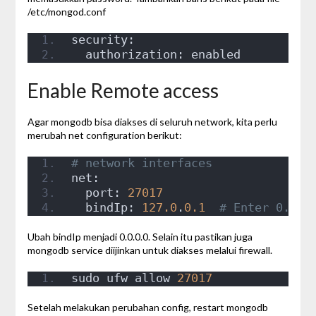
/etc/mongod.conf
security:
  authorization: enabled
Enable Remote access
Agar mongodb bisa diakses di seluruh network, kita perlu
merubah net configuration berikut:
# network interfaces
net:
  port: 
27017
  bindIp: 
127.0
.
0.1
# Enter 0.0.0
Ubah bindIp menjadi 0.0.0.0. Selain itu pastikan juga
mongodb service diijinkan untuk diakses melalui firewall.
sudo ufw allow 
27017
Setelah melakukan perubahan config, restart mongodb