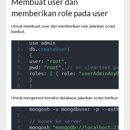
Membuat user dan
memberikan role pada user
Untuk membuat user dan memberikan role, jalankan script
berikut.
use admin
db.
createUser
(
{
user: 
"root"
,
pwd: 
"root"
, 
// or cleartext passw
roles: 
[
{
 role: 
"userAdminAnyData
}
)
Untuk mengetest koneksi database, jalankan script berikut.
mongosh -u mongdbuser -p --authent
// konek ke server
mongosh 
"mongodb://localhost:2717"