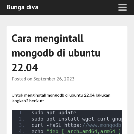
Bunga diva
Cara mengintall
mongodb di ubuntu
22.04
Posted on
September 26, 2023
Untuk menginstall mongodb di ubuntu 22.04, lakukan
langkah2 berikut:
sudo apt update
sudo apt install wget curl gnupg2 
curl -fsSL https:
//www.mongodb.org
echo 
"deb [ arch=amd64,arm64 ] htt