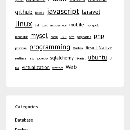
javascript
github
laravel
heroku
linux
mobile
list
local
microservice
mongodb
mysql
php
monolitik
nosql
OCR
orm
pagination
programming
React Native
postman
Qurban
ubuntu
sqlalchemy
realtime
rest
socket.io
Syariat
UI
Web
virtualization
UX
weather
Categories
Database
Docker