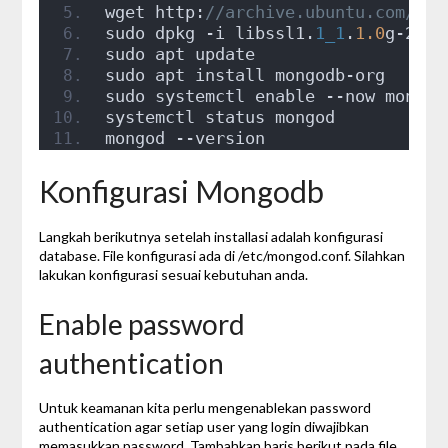
wget http:
//archive.ubuntu.com/ubu
sudo dpkg -i libssl1.
1_1
.
1.0
g-2ubu
sudo apt update
sudo apt install mongodb-org
sudo systemctl enable --now mongod
systemctl status mongod
mongod --version
Konfigurasi Mongodb
Langkah berikutnya setelah installasi adalah konfigurasi
database. File konfigurasi ada di /etc/mongod.conf. Silahkan
lakukan konfigurasi sesuai kebutuhan anda.
Enable password
authentication
Untuk keamanan kita perlu mengenablekan password
authentication agar setiap user yang login diwajibkan
memasukkan password. Tambahkan baris berikut pada file