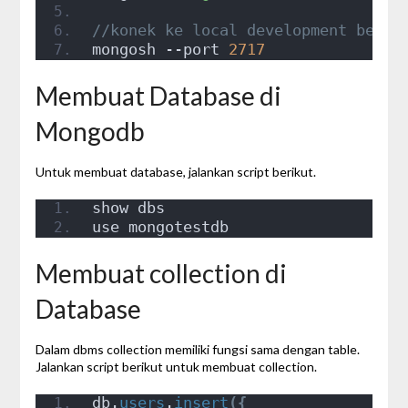
//konek ke local development beda 
mongosh --port 
2717
Membuat Database di
Mongodb
Untuk membuat database, jalankan script berikut.
show dbs
use mongotestdb
Membuat collection di
Database
Dalam dbms collection memiliki fungsi sama dengan table.
Jalankan script berikut untuk membuat collection.
db.
users
.
insert
({