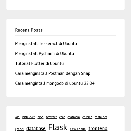
Recent Posts
Menginstall Tesseract di Ubuntu
Menginstall Pycharm di Ubuntu
Tutorial Flutter di Ubuntu
Cara menginstall Postman dengan Snap
Cara mengintall mongodb di ubuntu 22.04
API
bitbucket
blog
browser
chat
chatroom
chrome
container
Flask
database
frontend
cpanel
flask-admin