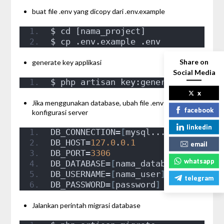
buat file .env yang dicopy dari .env.example
$ cd [nama_project]
$ cp .env.example .env
Share on
generate key applikasi
Social Media
$ php artisan key:generate
x
Jika menggunakan database, ubah file .env sesuai
facebook
konfigurasi server
linkedin
DB_CONNECTION=
[
mysql...
]
DB_HOST=
127.0
.
0.1
email
DB_PORT=
3306
whatsapp
DB_DATABASE=
[
nama_database
]
DB_USERNAME=
[
nama_user
]
telegram
DB_PASSWORD=
[
password
]
Jalankan perintah migrasi database