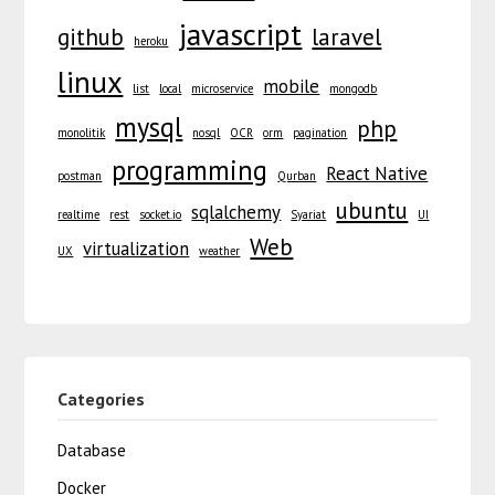
javascript
github
laravel
heroku
linux
mobile
list
local
microservice
mongodb
mysql
php
monolitik
nosql
OCR
orm
pagination
programming
React Native
postman
Qurban
ubuntu
sqlalchemy
realtime
rest
socket.io
Syariat
UI
Web
virtualization
UX
weather
Categories
Database
Docker