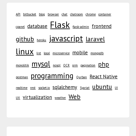
API
bitbucket
blog
browser
chat
chatroom
chrome
container
Flask
database
frontend
cpanel
flask-admin
javascript
github
laravel
heroku
linux
mobile
list
local
microservice
mongodb
mysql
php
monolitik
nosql
OCR
orm
pagination
programming
React Native
postman
Qurban
ubuntu
sqlalchemy
realtime
rest
socket.io
Syariat
UI
Web
virtualization
UX
weather